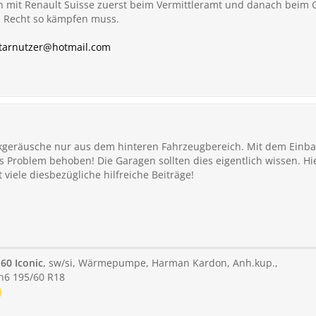
h mit Renault Suisse zuerst beim Vermittleramt und danach beim Ge
n Recht so kämpfen muss.
.tarnutzer@hotmail.com
kgeräusche nur aus dem hinteren Fahrzeugbereich. Mit dem Einbau 
 Problem behoben! Die Garagen sollten dies eigentlich wissen. Hi
t viele diesbezügliche hilfreiche Beiträge!
60 Iconic
, sw/si, Wärmepumpe, Harman Kardon, Anh.kup.,
in6 195/60 R18