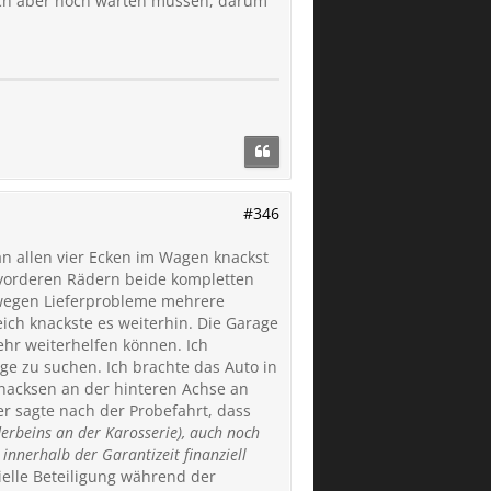
 ich aber noch warten müssen, darum
#346
n allen vier Ecken im Wagen knackst
 vorderen Rädern beide kompletten
 wegen Lieferprobleme mehrere
ch knackste es weiterhin. Die Garage
ehr weiterhelfen können. Ich
e zu suchen. Ich brachte das Auto in
Knacksen an der hinteren Achse an
r sagte nach der Probefahrt, dass
erbeins an der Karosserie), auch noch
innerhalb der Garantizeit finanziell
ielle Beteiligung während der