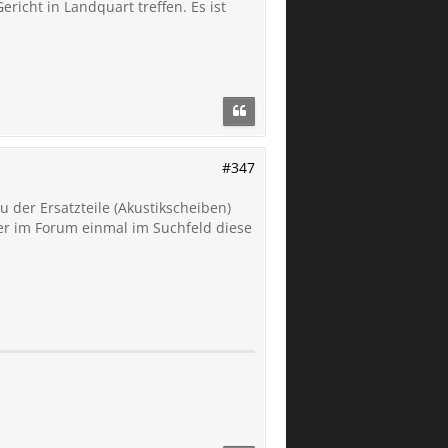
richt in Landquart treffen. Es ist
#347
der Ersatzteile (Akustikscheiben)
er im Forum einmal im Suchfeld diese