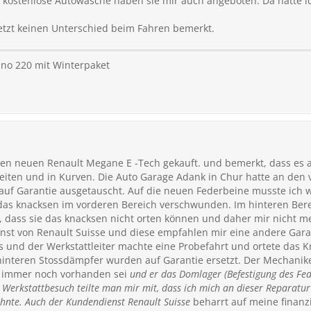
ne kostenlose Autowäsche haben sie mir auch angeboten. Da hätte
jetzt keinen Unterschied beim Fahren bemerkt.
no 220 mit Winterpaket
nen neuen Renault Megane E -Tech gekauft. und bemerkt, dass es a
iten und in Kurven. Die Auto Garage Adank in Chur hatte an den
auf Garantie ausgetauscht. Auf die neuen Federbeine musste ich
das knacksen im vorderen Bereich verschwunden. Im hinteren Berei
t, dass sie das knacksen nicht orten können und daher mir nicht m
nst von Renault Suisse und diese empfahlen mir eine andere Garag
s und der Werkstattleiter machte eine Probefahrt und ortete das 
interen Stossdämpfer wurden auf Garantie ersetzt. Der Mechanike
e immer noch vorhanden sei
und er das Domlager (Befestigung des Fed
Werkstattbesuch teilte man mir mit, dass ich mich an dieser Reparatur 
ehnte. Auch der Kundendienst Renault Suisse
beharrt auf meine finanz