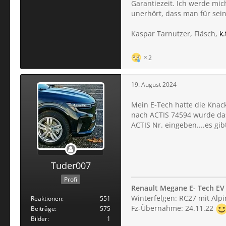
Garantiezeit. Ich werde mic
unerhört, dass man für sei
Kaspar Tarnutzer, Fläsch,
k
2
19. August 2024
Mein E-Tech hatte die Knac
nach ACTIS 74594 wurde das
ACTIS Nr. eingeben....es gib
Tuder007
Profi
Renault Megane E- Tech EV 
Winterfelgen: RC27 mit Alp
Reaktionen
551
Fz-Übernahme: 24.11.22
Beiträge
575
Bilder
1