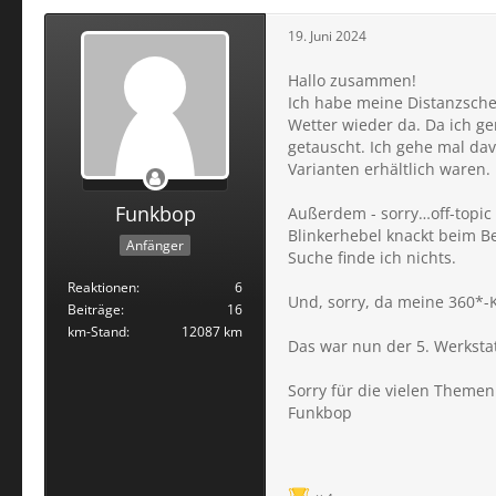
19. Juni 2024
Hallo zusammen!
Ich habe meine Distanzsche
Wetter wieder da. Da ich g
getauscht. Ich gehe mal da
Varianten erhältlich waren.
Funkbop
Außerdem - sorry…off-topic
Blinkerhebel knackt beim B
Anfänger
Suche finde ich nichts.
Reaktionen
6
Und, sorry, da meine 360*-
Beiträge
16
km-Stand
12087 km
Das war nun der 5. Werkstat
Sorry für die vielen Themen
Funkbop