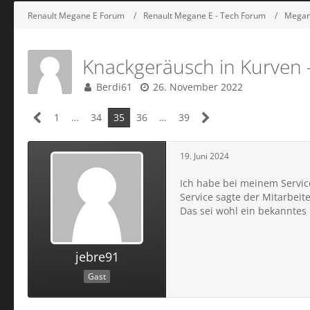
Renault Megane E Forum
Renault Megane E - Tech Forum
Megane
Knackgeräusch in Kurven 
Berdi61
26. November 2022
1
…
34
35
36
…
39
19. Juni 2024
Ich habe bei meinem Servi
Service sagte der Mitarbei
Das sei wohl ein bekanntes 
jebre91
Gast