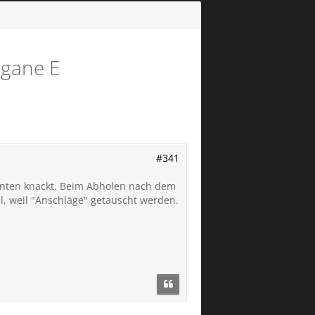
egane E
#341
nten knackt. Beim Abholen nach dem
l, weil "Anschläge" getauscht werden.