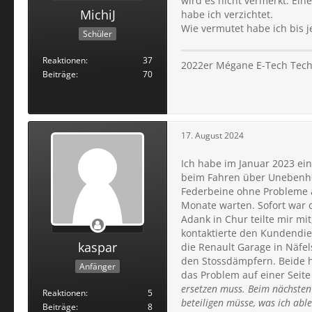
wird es nicht vermerkt. Ei
MichiJ
habe ich verzichtet.
Wie vermutet habe ich bis 
Schüler
Reaktionen
37
2022er Mégane E-Tech Tech
Beiträge
70
17. August 2024
Ich habe im Januar 2023 ei
beim Fahren über Unebenhe
Federbeine ohne Probleme 
Monate warten. Sofort war 
Adank in Chur teilte mir mi
kontaktierte den Kundendie
kaspar
die Renault Garage in Näfel
den Stossdämpfern. Beide h
Anfänger
das Problem auf einer Seit
ersetzen muss. Beim nächsten 
Reaktionen
5
beteiligen müsse, was ich abl
Beiträge
8