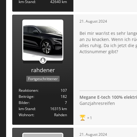
km-Stand
42640 km
21. August 2024
Bei mir war/ist es sehr lan
an zu knacken. Wenn ich rü
alles ruhig. Da ich jetzt d
Actisnummer gibt?
rahdener
Fortgeschrittener
Reaktionen
107
Beiträge
182
Megane E-tech 100% elektr
Bilder
7
Ganzjahresreifen
km-Stand
16315 km
Wohnort
Rahden
1
21. August 2024