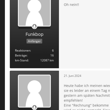
Oh nein!!
Funkbop
Anfänger
Reaktionen
6
Beiträge
16
km-Stand
12087 km
21. Juni 2024
Heute habe ich meinen wie
sie es leider an einem Tag
gestern am späten Nachmitt
empfehlen!
Eine "Rechnung" bekomme ic