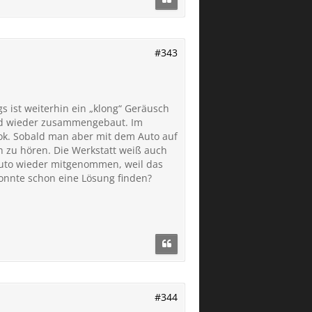
#343
 ist weiterhin ein „klong“ Geräusch
und wieder zusammengebaut. Im
 ok. Sobald man aber mit dem Auto auf
h zu hören. Die Werkstatt weiß auch
 Auto wieder mitgenommen, weil das
onnte schon eine Lösung finden?
#344