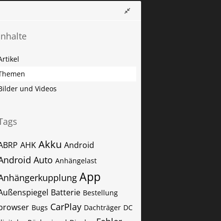
Inhalte
Artikel
Themen
Bilder und Videos
Tags
Akku
ABRP
AHK
Android
Android Auto
Anhängelast
App
Anhängerkupplung
Außenspiegel
Batterie
Bestellung
CarPlay
browser
Bugs
Dachträger
DC