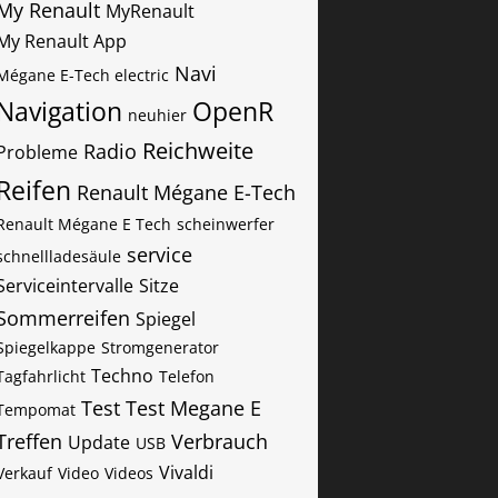
My Renault
MyRenault
My Renault App
Navi
Mégane E-Tech electric
Navigation
OpenR
neuhier
Reichweite
Radio
Probleme
Reifen
Renault Mégane E-Tech
Renault Mégane E Tech
scheinwerfer
service
schnellladesäule
Serviceintervalle
Sitze
Sommerreifen
Spiegel
Spiegelkappe
Stromgenerator
Techno
Tagfahrlicht
Telefon
Test
Test Megane E
Tempomat
Treffen
Verbrauch
Update
USB
Vivaldi
Verkauf
Video
Videos