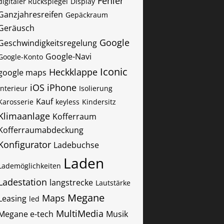
Fehler
digitaler Rückspiegel
Display
Ganzjahresreifen
Gepäckraum
Geräusch
Google
Geschwindigkeitsregelung
Google-Navi
Google-Konto
Iconic
Heckklappe
google maps
iOS
iPhone
Interieur
Isolierung
Kauf
Karosserie
keyless
Kindersitz
Klimaanlage
Kofferraum
Kofferraumabdeckung
Konfigurator
Ladebuchse
Laden
Lademöglichkeiten
Ladestation
langstrecke
Lautstärke
Megane
Maps
Leasing
led
MultiMedia
Megane e-tech
Musik