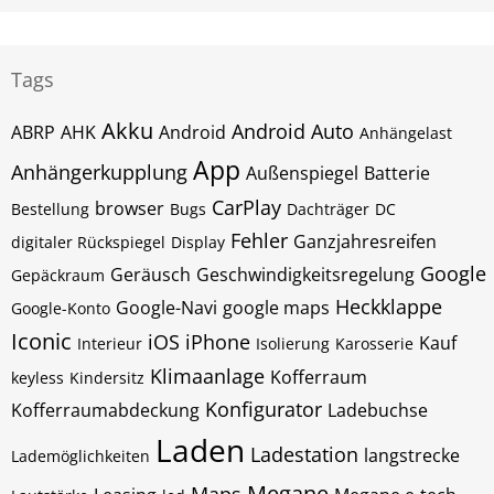
Tags
Akku
Android Auto
ABRP
AHK
Android
Anhängelast
App
Anhängerkupplung
Außenspiegel
Batterie
CarPlay
browser
Bestellung
Bugs
Dachträger
DC
Fehler
Ganzjahresreifen
digitaler Rückspiegel
Display
Google
Geräusch
Geschwindigkeitsregelung
Gepäckraum
Heckklappe
Google-Navi
google maps
Google-Konto
Iconic
iOS
iPhone
Kauf
Interieur
Isolierung
Karosserie
Klimaanlage
Kofferraum
keyless
Kindersitz
Konfigurator
Kofferraumabdeckung
Ladebuchse
Laden
Ladestation
langstrecke
Lademöglichkeiten
Megane