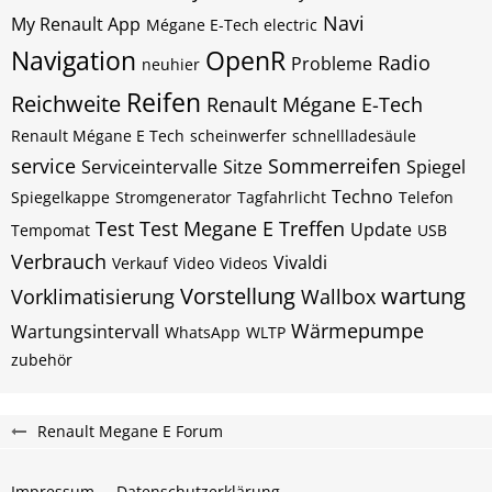
Navi
My Renault App
Mégane E-Tech electric
Navigation
OpenR
Radio
Probleme
neuhier
Reifen
Reichweite
Renault Mégane E-Tech
Renault Mégane E Tech
scheinwerfer
schnellladesäule
service
Sommerreifen
Serviceintervalle
Sitze
Spiegel
Techno
Spiegelkappe
Stromgenerator
Tagfahrlicht
Telefon
Test
Test Megane E
Treffen
Update
Tempomat
USB
Verbrauch
Vivaldi
Verkauf
Video
Videos
Vorstellung
wartung
Vorklimatisierung
Wallbox
Wärmepumpe
Wartungsintervall
WhatsApp
WLTP
zubehör
Renault Megane E Forum
Impressum
Datenschutzerklärung