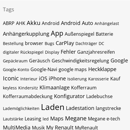
Tags
Akku
Android Auto
ABRP
AHK
Android
Anhängelast
App
Anhängerkupplung
Außenspiegel
Batterie
CarPlay
browser
Bestellung
Bugs
Dachträger
DC
Fehler
Ganzjahresreifen
digitaler Rückspiegel
Display
Google
Geräusch
Geschwindigkeitsregelung
Gepäckraum
Heckklappe
Google-Navi
google maps
Google-Konto
Iconic
iOS
iPhone
Kauf
Interieur
Isolierung
Karosserie
Klimaanlage
Kofferraum
keyless
Kindersitz
Konfigurator
Kofferraumabdeckung
Ladebuchse
Laden
Ladestation
langstrecke
Lademöglichkeiten
Megane
Maps
Leasing
Megane e-tech
Lautstärke
led
MultiMedia
My Renault
Musik
MyRenault