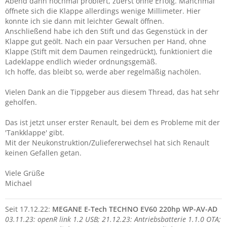
Abend dann nochmal probiert, zuerst ohne Erfolg. Manchmal
öffnete sich die Klappe allerdings wenige Millimeter. Hier
konnte ich sie dann mit leichter Gewalt öffnen.
Anschließend habe ich den Stift und das Gegenstück in der
Klappe gut geölt. Nach ein paar Versuchen per Hand, ohne
Klappe (Stift mit dem Daumen reingedrückt), funktioniert die
Ladeklappe endlich wieder ordnungsgemäß.
Ich hoffe, das bleibt so, werde aber regelmäßig nachölen.
Vielen Dank an die Tippgeber aus diesem Thread, das hat sehr
geholfen.
Das ist jetzt unser erster Renault, bei dem es Probleme mit der
'Tankklappe' gibt.
Mit der Neukonstruktion/Zuliefererwechsel hat sich Renault
keinen Gefallen getan.
Viele Grüße
Michael
Seit 17.12.22:
MEGANE E-Tech TECHNO EV60 220hp WP-AV-AD
03.11.23: openR link 1.2 USB;
21.12.23: Antriebsbatterie 1.1.0 OTA;