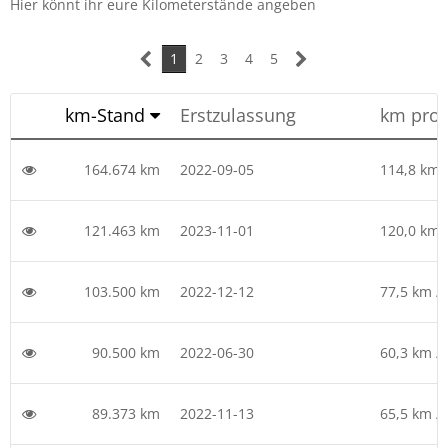
Hier könnt ihr eure Kilometerstände angeben
1
2
3
4
5
km-Stand
Erstzulassung
km pro 
164.674 km
2022-09-05
114,8 km 
121.463 km
2023-11-01
120,0 km 
103.500 km
2022-12-12
77,5 km /
90.500 km
2022-06-30
60,3 km /
89.373 km
2022-11-13
65,5 km /